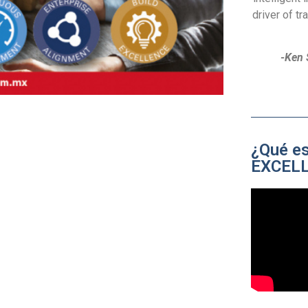
driver of t
-Ken 
¿Qué e
EXCEL