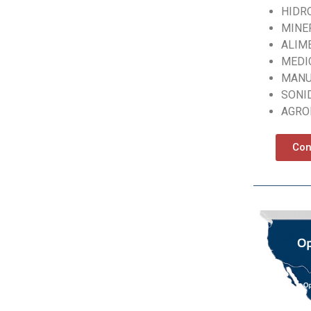
HIDR
MINE
ALIM
MEDI
MANU
SONI
AGRO
Con