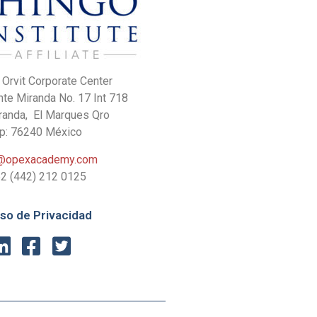
o Orvit Corporate Center
e Miranda No. 17 Int 718
iranda, El Marques Qro
p: 76240 México
o@opexacademy.com
2 (442) 212 0125
iso de Privacidad