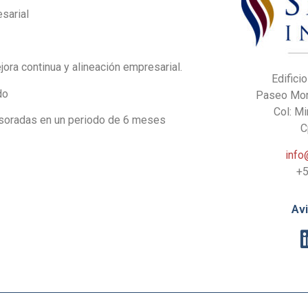
sarial
ora continua y alineación empresarial.
Edifici
do
Paseo Mont
Col: M
esoradas en un periodo de 6 meses
C
inf
+5
Av