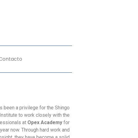
Contacto
as been a privilege for the Shingo
Institute to work closely with the
essionals at
Opex Academy
for
 year now. Through hard work and
 insight, they have become a solid