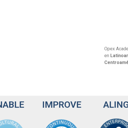
Opex Academ
en
Latinoa
Centroamér
NABLE
IMPROVE
ALIN