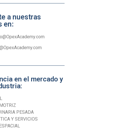
te a nuestras
s en:
fo@OpexAcademy.com
e@OpexAcademy.com
ncia en el mercado y
dustria:
L
MOTRIZ
INARIA PESADA
TICA Y SERVICIOS
ESPACIAL