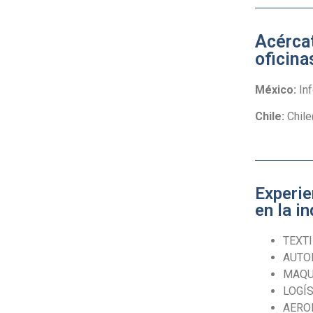
Acérca
oficina
México:
In
Chile:
Chil
Experie
en la in
TEXTI
AUTO
MAQU
LOGÍS
AERO