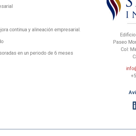
sarial
ora continua y alineación empresarial.
Edifici
do
Paseo Mont
Col: M
esoradas en un periodo de 6 meses
C
inf
+5
Av