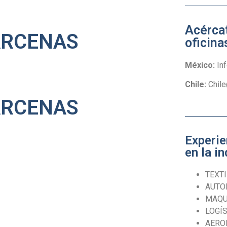
Acérca
BÁRCENAS
oficina
México:
In
Chile:
Chil
BÁRCENAS
Experie
en la in
TEXTI
AUTO
MAQU
LOGÍS
AERO