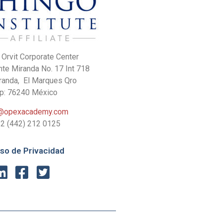
o Orvit Corporate Center
e Miranda No. 17 Int 718
iranda, El Marques Qro
p: 76240 México
o@opexacademy.com
2 (442) 212 0125
iso de Privacidad