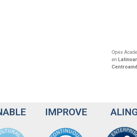
Opex Academ
en
Latinoa
Centroamér
NABLE
IMPROVE
ALIN