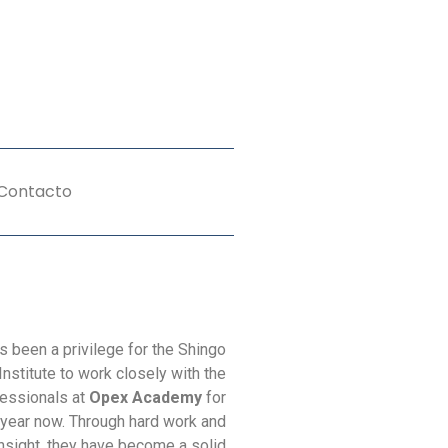
Contacto
as been a privilege for the Shingo
Institute to work closely with the
essionals at
Opex Academy
for
 year now. Through hard work and
 insight, they have become a solid