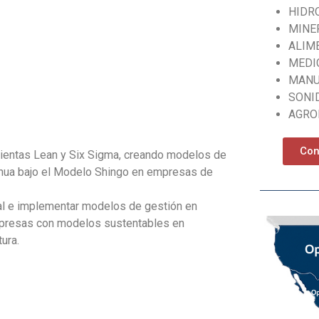
HIDR
MINE
ALIM
MEDI
MANU
SONI
AGRO
Con
mientas Lean y Six Sigma, creando modelos de
tinua bajo el Modelo Shingo en empresas de
al e implementar modelos de gestión en
empresas con modelos sustentables en
ura.