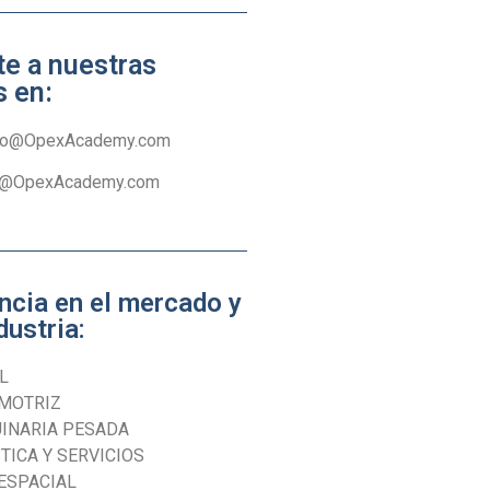
te a nuestras
s en:
fo@OpexAcademy.com
e@OpexAcademy.com
ncia en el mercado y
dustria:
L
MOTRIZ
INARIA PESADA
TICA Y SERVICIOS
ESPACIAL