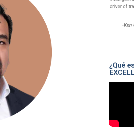
driver of t
-Ken 
¿Qué e
EXCEL